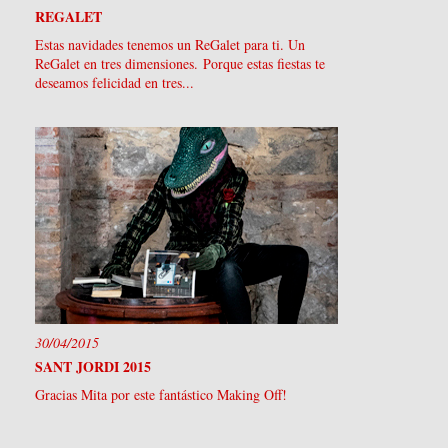
REGALET
Estas navidades tenemos un ReGalet para ti. Un
ReGalet en tres dimensiones. Porque estas fiestas te
deseamos felicidad en tres...
30/04/2015
SANT JORDI 2015
Gracias Mita por este fantástico Making Off!