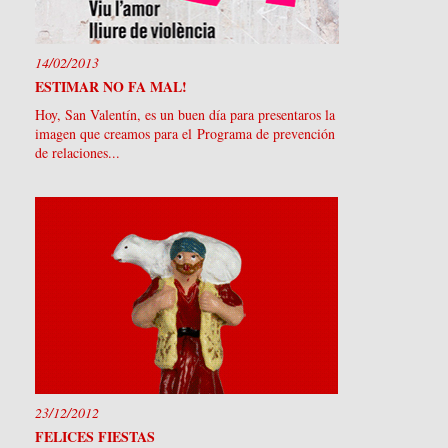
14/02/2013
ESTIMAR NO FA MAL!
Hoy, San Valentín, es un buen día para presentaros la
imagen que creamos para el Programa de prevención
de relaciones...
23/12/2012
FELICES FIESTAS