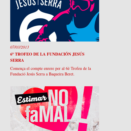
07/03/2013
6º TROFEO DE LA FUNDACIÓN JESÚS
SERRA
Comença el compte enrere per al 6è Trofeu de la
Fundació Jesús Serra a Baqueira Beret.