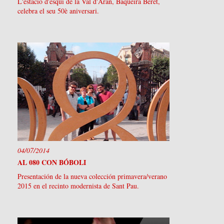
L'estació d'esquí de la Val d'Aran, Baqueira Beret,
celebra el seu 50è aniversari.
04/07/2014
AL 080 CON BÓBOLI
Presentación de la nueva colección primavera/verano
2015 en el recinto modernista de Sant Pau.